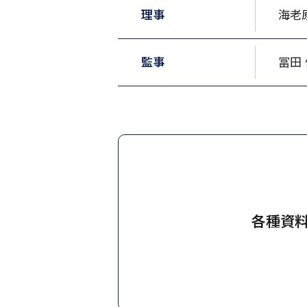
理事
海老
監事
冨田
各種資