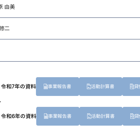
原 由美
 修二
令和7年の資料
事業報告書
活動計算書
貸
料
令和6年の資料
事業報告書
活動計算書
貸